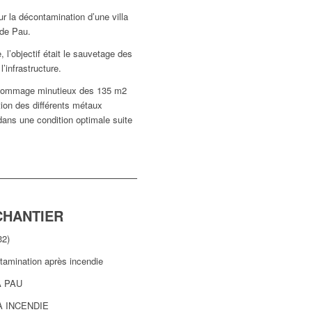
r la décontamination d’une villa
 de Pau.
, l’objectif était le sauvetage des
’infrastructure.
ogommage minutieux des 135 m2
tion des différents métaux
a dans une condition optimale suite
CHANTIER
2)
mination après incendie
A PAU
 INCENDIE