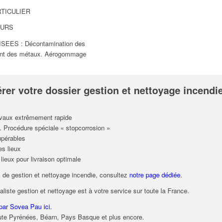
RTICULIER
OURS
EES : Décontamination des
ment des métaux. Aérogommage
rer votre dossier gestion et nettoyage incendie
ravaux extrêmement rapide
 Procédure spéciale « stopcorrosion »
upérables
es lieux
 lieux pour livraison optimale
s de gestion et nettoyage incendie, consultez
notre page dédiée
.
ialiste gestion et nettoyage est à votre service sur toute la France.
 par Sovea Pau ici.
ute Pyrénées, Béarn, Pays Basque et plus encore.