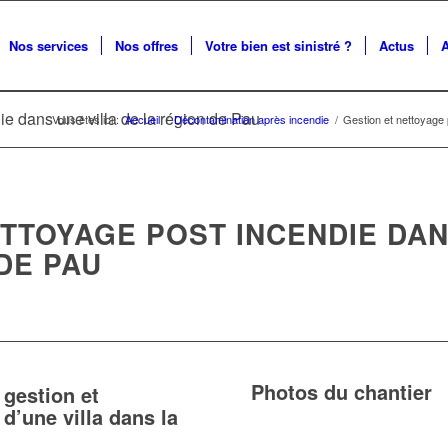
Nos services
Nos offres
Votre bien est sinistré ?
Actus
ie dans une villa de la région de Pau
Vous êtes ici :
Accueil
/
Décontamination après incendie
/
Gestion et nettoyage 
TTOYAGE POST INCENDIE DAN
DE PAU
Photos du chantier
gestion et
d’une villa dans la