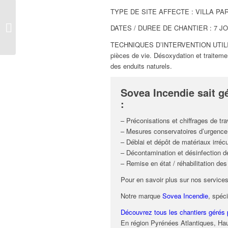
TYPE DE SITE AFFECTE : VILLA PA
Intervention d’urgence
suite à un dégât des
DATES / DUREE DE CHANTIER : 7 J
eaux dans un gîte de
la...
TECHNIQUES D’INTERVENTION UTILIS
pièces de vie. Désoxydation et traite
des enduits naturels.
Sovea Incendie sait gé
:
– Préconisations et chiffrages de t
– Mesures conservatoires d’urgence.
– Déblai et dépôt de matériaux irréc
– Décontamination et désinfection d
– Remise en état / réhabilitation des
Pour en savoir plus sur nos service
Notre marque
Sovea Incendie
, spéc
Découvrez tous les chantiers gérés
En région Pyrénées Atlantiques, Ha