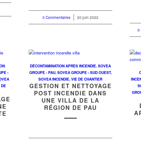
0 Commentaires
/
20 juin 2022
0
ION
DÉCONTAMINATION APRÈS INCENDIE
,
SOVEA
PE -
GROUPE - PAU
,
SOVEA GROUPE - SUD OUEST
,
OVEA
SOVEA INCENDIE
,
VIE DE CHANTIER
INCE
GESTION ET NETTOYAGE
E DE
S
POST INCENDIE DANS
GRO
AGE
UNE VILLA DE LA
NE
RÉGION DE PAU
A
TE