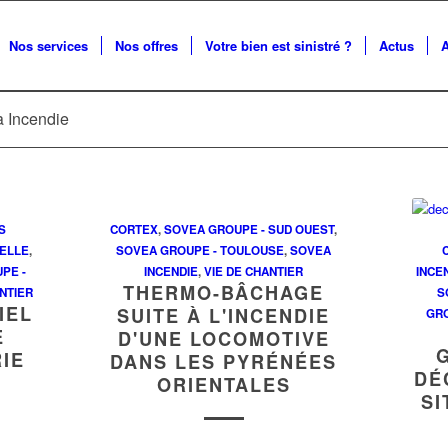
Nos services
Nos offres
Votre bien est sinistré ?
Actus
a Incendie
S
CORTEX
,
SOVEA GROUPE - SUD OUEST
,
IELLE
,
SOVEA GROUPE - TOULOUSE
,
SOVEA
PE -
INCENDIE
,
VIE DE CHANTIER
INCE
THERMO-BÂCHAGE
NTIER
S
IEL
SUITE À L'INCENDIE
GRO
E
D'UNE LOCOMOTIVE
IE
DANS LES PYRÉNÉES
DÉ
ORIENTALES
SI