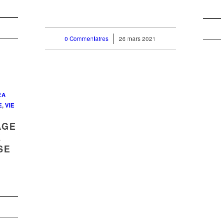
0 Commentaires
/
26 mars 2021
EA
E
,
VIE
AGE
E
SE