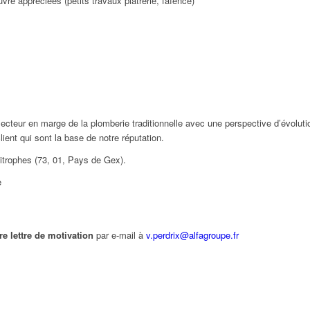
e appréciées (petits travaux plâtrerie, faïence)
cteur en marge de la plomberie traditionnelle avec une perspective d’évolut
client qui sont la base de notre réputation.
itrophes (73, 01, Pays de Gex).
e
re lettre de motivation
par e-mail à
v.perdrix@alfagroupe.fr