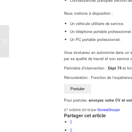
Connaissances pratiques second œuvr
Nous mettons à disposition :
Un véhicule utilitaire de service.
Un téléphone portable professionnel.
Commercial pour
Un PC portable professionnel.
l’agence de Massy
Vous évoluerez en autonomie dans un se
par sa qualité de travail et son service 
Périmètre d’intervention :
Dépt 74
et lim
Rémunération : Fonction de l’expérienc
Pour postuler,
envoyez votre CV et vot
/
27 octobre 2016
par
SoveaGroupe
Partager cet article