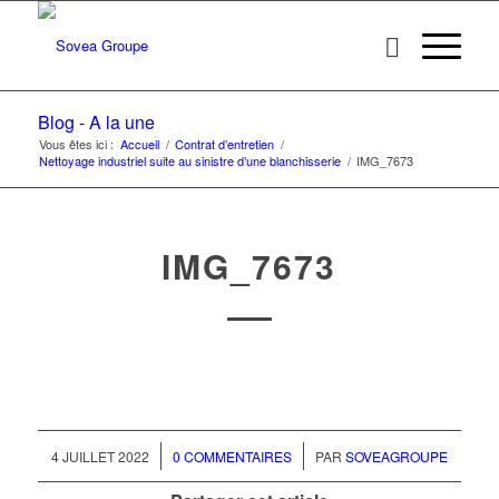
Blog - A la une
Vous êtes ici :
Accueil
/
Contrat d’entretien
/
Nettoyage industriel suite au sinistre d’une blanchisserie
/
IMG_7673
IMG_7673
/
/
4 JUILLET 2022
0 COMMENTAIRES
PAR
SOVEAGROUPE