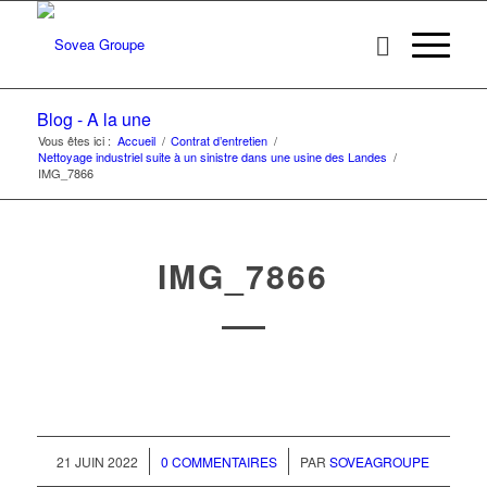
Blog - A la une
Vous êtes ici :
Accueil
/
Contrat d’entretien
/
Nettoyage industriel suite à un sinistre dans une usine des Landes
/
IMG_7866
IMG_7866
/
/
21 JUIN 2022
0 COMMENTAIRES
PAR
SOVEAGROUPE