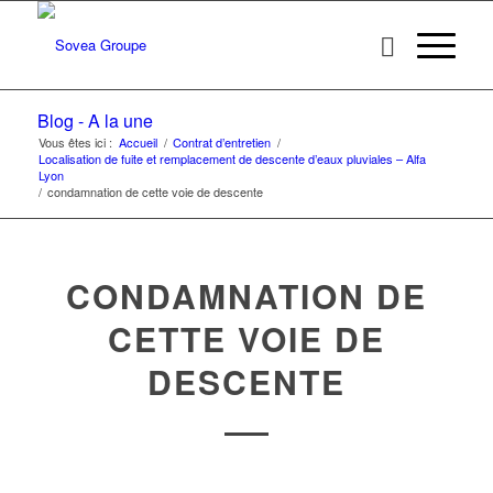
Blog - A la une
Vous êtes ici :
Accueil
/
Contrat d’entretien
/
Localisation de fuite et remplacement de descente d’eaux pluviales – Alfa
Lyon
/
condamnation de cette voie de descente
CONDAMNATION DE
CETTE VOIE DE
DESCENTE