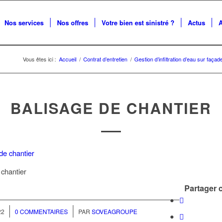
Nos services
Nos offres
Votre bien est sinistré ?
Actus
Vous êtes ici :
Accueil
/
Contrat d’entretien
/
Gestion d’infiltration d’eau sur faça
BALISAGE DE CHANTIER
 chantier
Partager c
/
22
0 COMMENTAIRES
PAR
SOVEAGROUPE