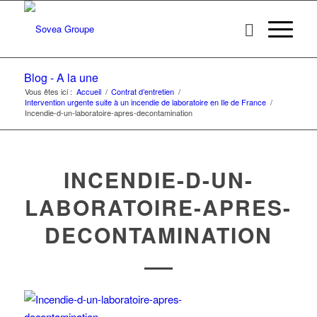
Blog - A la une
Vous êtes ici :
Accueil
/
Contrat d’entretien
/
Intervention urgente suite à un incendie de laboratoire en Ile de France
/
Incendie-d-un-laboratoire-apres-decontamination
INCENDIE-D-UN-
LABORATOIRE-APRES-
DECONTAMINATION