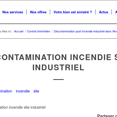
Nos services
Nos offres
Votre bien est sinistré ?
Actus
 êtes ici :
Accueil
/
Contrat d’entretien
/
Décontamination post incendie industriel dans l’A
ONTAMINATION INCENDIE 
INDUSTRIEL
ion incendie site industriel
Partager c