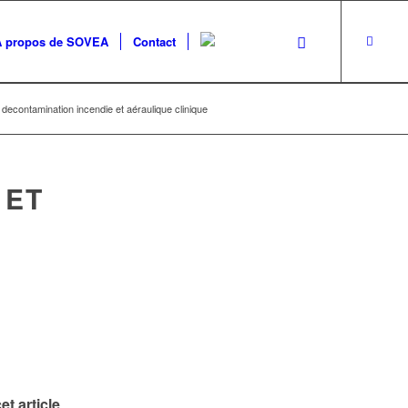
A propos de SOVEA
Contact
decontamination incendie et aéraulique clinique
 ET
et article