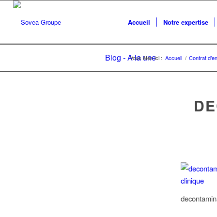
Accueil
Notre expertise
Blog - A la une
Vous êtes ici :
Accueil
/
Contrat d’en
DE
decontamina