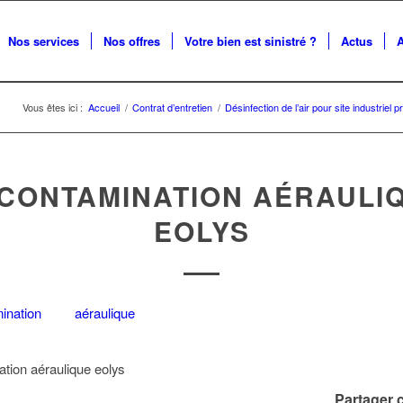
Nos services
Nos offres
Votre bien est sinistré ?
Actus
Vous êtes ici :
Accueil
/
Contrat d’entretien
/
Désinfection de l’air pour site industriel 
CONTAMINATION AÉRAULI
EOLYS
tion aéraulique eolys
Partager c