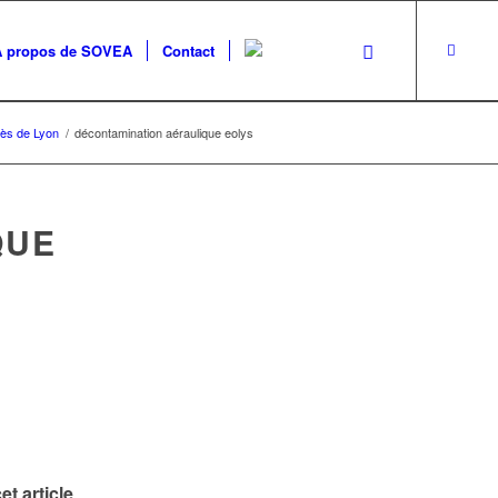
A propos de SOVEA
Contact
près de Lyon
/
décontamination aéraulique eolys
QUE
et article