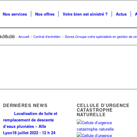
Nos services
Nos offres
Votre bien est sinistré ?
Actus
9.55.36
us êtes ici :
Accueil
/
Contrat d’entretien
/
Sovea Groupe votre spécialiste en gestion de sin
DERNIÈRES NEWS
CELLULE D’URGENCE
CATASTROPHE
Localisation de fuite et
NATURELLE
remplacement de descente
d’eaux pluviales – Alfa
Lyon
18 juillet 2022 - 12 h 24