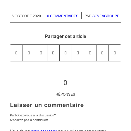
/
/
6 OCTOBRE 2020
0 COMMENTAIRES
PAR
SOVEAGROUPE
Partager cet article
0
RÉPONSES
Laisser un commentaire
Participez-vous à la discussion?
N'hésitez pas à contribuer!
Vous devez
vous connecter
pour publier un commentaire.