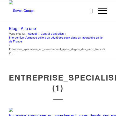
Blog - A la une
Vous êtes ici :
Accueil
/
Contrat d’entretien
/
Intervention d’urgence suite à un dégât des eaux dans un laboratoire en Ile
de France
/
Entreprise_specialisee_en_assechement_apres_degats_des_eaux_france5
(1...
ENTREPRISE_SPECIALI
(1)