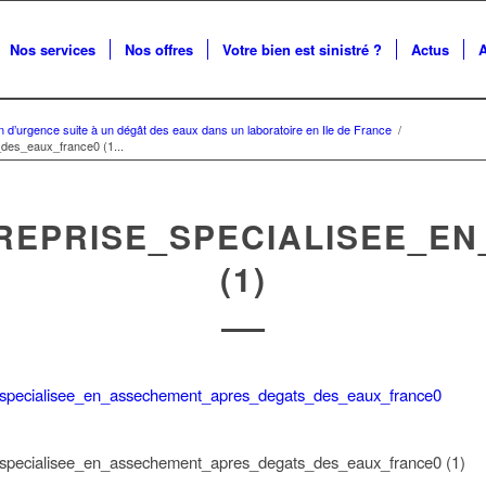
Nos services
Nos offres
Votre bien est sinistré ?
Actus
on d’urgence suite à un dégât des eaux dans un laboratoire en Ile de France
/
des_eaux_france0 (1...
REPRISE_SPECIALISEE_E
(1)
_specialisee_en_assechement_apres_degats_des_eaux_france0 (1)