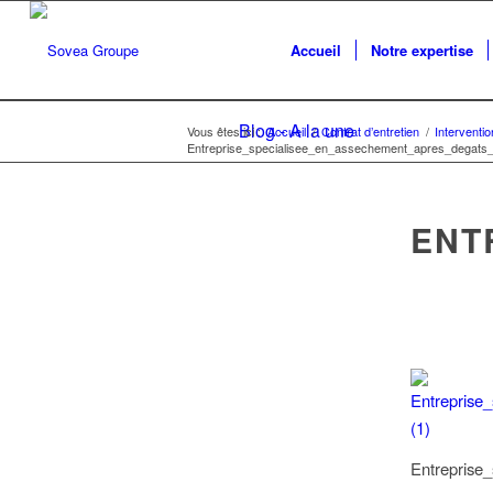
Accueil
Notre expertise
Blog - A la une
Vous êtes ici :
Accueil
/
Contrat d’entretien
/
Interventi
Entreprise_specialisee_en_assechement_apres_degats_
ENT
Entreprise